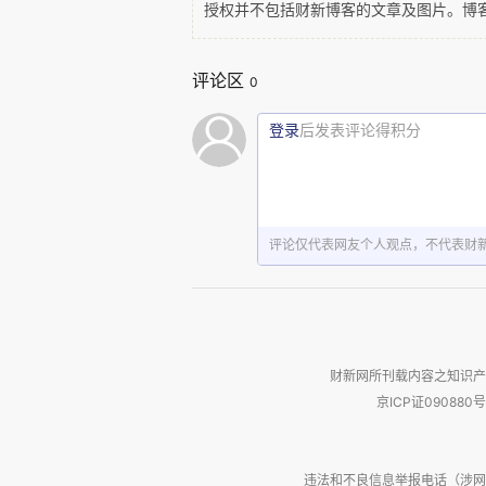
授权并不包括财新博客的文章及图片。博
两人并不相识，王徽之差人上
评论区
0
奏。”桓伊下车，拿出柯笛，“三
度？这便是。
登录
后发表评论得积分
王徽之的一次无理相邀，成就了
评论仅代表网友个人观点，不代表财
这里说点题外话，桓伊吹的“
肯，躲到了江南。就住在离南京
方，遇到从吴地来的人。蔡邕说：
十六根，可以取下来做支笛子。”
财新网所刊载内容之知识产
了支笛子。笛音大妙。蔡邕后来还
京ICP证090880号
族”，只好去。去了之后，董卓把
历。蔡邕瞥了一眼，说：“项羽刀
违法和不良信息举报电话（涉网络暴力有