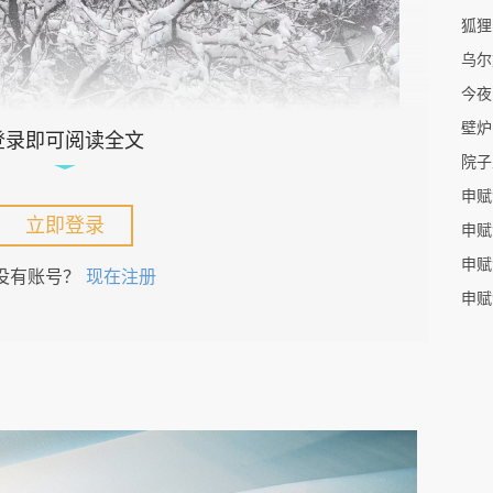
狐狸
乌尔
今夜
壁炉
登录即可阅读全文
院子
申赋
立即登录
申赋
申赋
没有账号？
现在注册
申赋