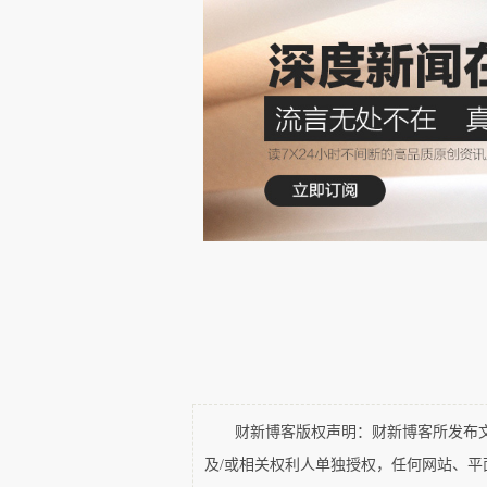
先秦史的三本书：《诸神的踪
下历史，又去写了《寂静的巴黎
列。特别是六朝史，心心念念，
千年之前，想去找一个人一同看这
最会赏雪的人，当然是王徽之
傲。
夫子庙淮清桥旁边，在东晋的
正巧也有个大名人从岸上经过。
与谢琰、谢玄一起在淝水打败了符
财新博客版权声明：财新博客所发布文章
及/或相关权利人单独授权，任何网站、
的说法。衣冠南渡，文化南迁。江