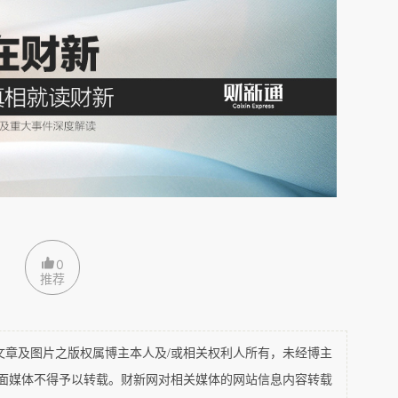
迹》《君子的春秋》《战国的星空》写完之后，放
》和《沉默的土地》。然而心里还是记挂着这个系
日思夜想。今天这场大雪，让我不知不觉，又回到
满天的雪。
。用今天的话说，这个人比较自我、任性还有点狂
0
推荐
时候有个渡口，叫萧家渡。王徽之的船停在那里，
是谁呢？桓伊。桓伊这个人了不起，能文能武。曾
坚。吹笛更是号称“江左第一”。这是客气和文雅
及图片之版权属博主本人及/或相关权利人所有，未经博主
平面媒体不得予以转载。财新网对相关媒体的网站信息内容转载
左第一，便是天下第一了。