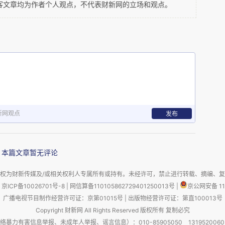
客文章均为作者个人观点，不代表财新网的立场和观点。
岸带话，话相当傲慢：“闻君善吹笛，试为我一
弄罢，便上车去，主客不交一言。”什么是六朝风
我们今天的“梅花三弄”。
新网观点
发布
柯笛”，可是大有来历。皇帝请蔡邕去当官，蔡邕不
不远的溧阳。他在这里隐居了十二年。后来回北
“我曾经过会稽的柯亭，看到屋顶椽竹，东面起第
本篇文章暂无评论
这人回到绍兴，找到这个亭子，果然拿这根竹子做
权为财新传媒及/或相关权利人专属所有或持有。未经许可，禁止进行转载、摘编、
是被董卓逼得去当官。本来不去的，董卓说要“灭
京ICP备10026701号-8
|
网信算备110105862729401250013号
|
京公网安备 11
广播电视节目制作经营许可证：京第01015号
|
出版物经营许可证：第直100013号
年轻时耕地捡的一把削铁如泥刀给他看，问他的来
Copyright 财新网 All Rights Reserved 版权所有 复制必究
。”董卓对他佩服得五体投地，不停地升他的官，
害信息举报、未成年人举报、谣言信息）：010-85905050 13195200605 举报邮