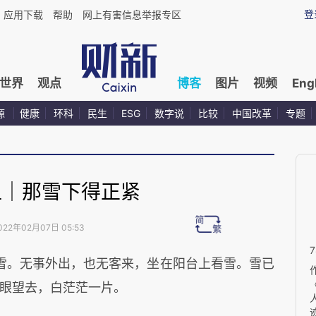
登
应用下载
帮助
网上有害信息举报专区
世界
观点
博客
图片
视频
Eng
源
健康
环科
民生
ESG
数字说
比较
中国改革
专题
渔｜那雪下得正紧
022年02月07日 05:53
雪。无事外出，也无客来，坐在阳台上看雪。雪已
眼望去，白茫茫一片。