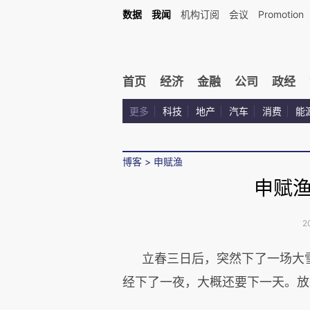
数据
我闻
机构订阅
会议
Promotion
首页
经济
金融
公司
政经
更多
科技
地产
汽车
消费
能
博客
>
申赋渔
申赋
2
立春三日后，突然下了一场大
经下了一夜，大概还要下一天。放