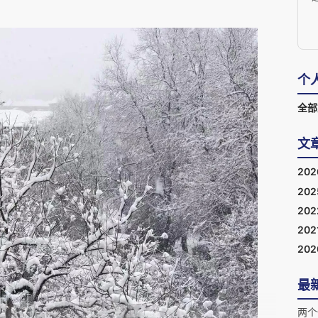
个
全部
文
20
20
20
202
20
最
两个