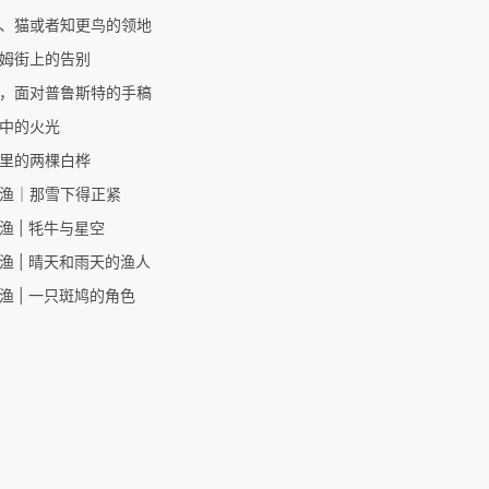
、猫或者知更鸟的领地
姆街上的告别
，面对普鲁斯特的手稿
中的火光
里的两棵白桦
渔｜那雪下得正紧
渔 | 牦牛与星空
渔 | 晴天和雨天的渔人
渔 | 一只斑鸠的角色