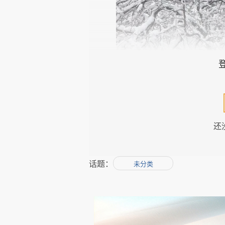
还
话题：
未分类
门前雪中乌桕树。