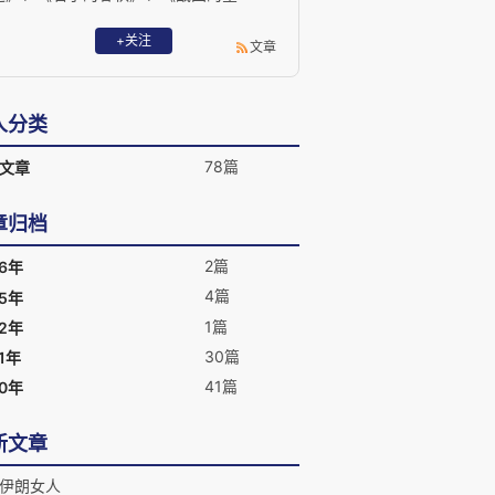
空》；非虚构文学《不哭》、《逝者如渡
渡》、《光阴：中国人的节气》、《阿尔
+关注
文章
萨斯的一年》；戏剧剧本《愿力》、《南
有乔木》、《舞马》等，内容涉及历史、
宗教、社会、环保等领域。 2018年，
人分类
《匠人》法文版《Le village en
cendres》由著名出版社Albin Michel在全
78篇
文章
法推出。
章归档
2篇
26年
4篇
25年
1篇
22年
30篇
1年
41篇
20年
新文章
伊朗女人