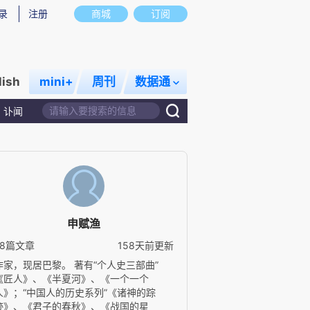
录
注册
商城
订阅
lish
mini+
周刊
数据通
讣闻
申赋渔
78篇文章
158天前更新
作家，现居巴黎。 著有“个人史三部曲”
《匠人》、《半夏河》、《一个一个
人》；“中国人的历史系列”《诸神的踪
迹》、《君子的春秋》、《战国的星