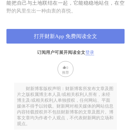
能把自己与土地联结在一起，它能稳稳地站住，在空
野的风里生出一种由衷的喜悦。
院子里有两棵白桦，高大而挺拔。它们叶子的颜色在
秋天变得极为丰富，由绿而黄，最后变成了淡金。这
打开财新App 免费阅读全文
时候，叶片也就从丰润变得单薄，在阳光的照耀下，
几乎透明起来。而后，它们就开始一片片地飘落了。
订阅用户可展开阅读全文
登录
满院子都是。屋顶、窗台、草地，甚至客厅里也飘了
几片进来。而白桦树呢，从丰腴也变得瘦削了。虽然
0
只是一个秋天，我已经看到时间对它们做了怎样的改
推荐
变。而它们在时光的吹打之下，从来不曾失去自己的
庄重和宁静，并且，总是那样的美丽。我常常一连几
财新博客版权声明：财新博客所发布文章及图
个小时坐在屋门口看它们。
片之版权属博主本人及/或相关权利人所有，未经
博主及/或相关权利人单独授权，任何网站、平面
白桦的叶子很小，像微型的宝塔，或者一棵二维的圣
媒体不得予以转载。财新网对相关媒体的网站信息
诞树，浓缩成了只有拇指那么大。随着秋意的加深，
内容转载授权并不包括财新博客的文章及图片。博
深绿的白桦树叶，从锯齿的边缘慢慢染上了一层金
客文章均为作者个人观点，不代表财新网的立场和
观点。
黄，再一点点地扩展开来，渐渐使整片叶子都成为淡