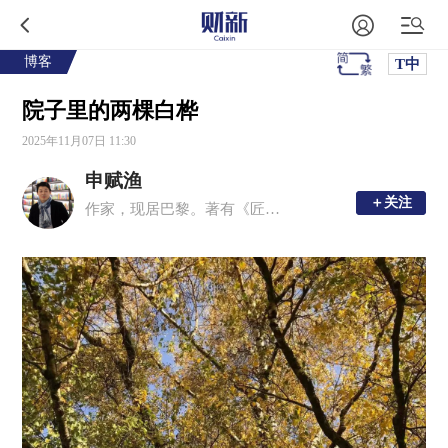
博客
T中
院子里的两棵白桦
2025年11月07日 11:30
申赋渔
＋关注
＋关注
作家，现居巴黎。著有《匠人》《半夏河》《一个一个人》《诸神的踪迹》《君子的春秋》等十余部作品。