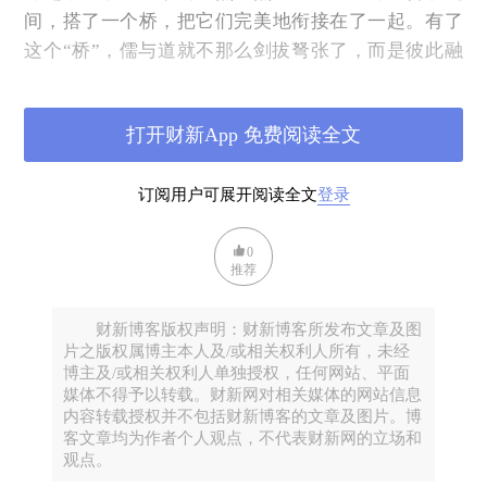
间，搭了一个桥，把它们完美地衔接在了一起。有了
这个“桥”，儒与道就不那么剑拔弩张了，而是彼此融
和，并且相得益彰。这时候，我的大脑里显出了这次
讲座的题目：“庄子之美”。在巴黎我曾经做过几次专
打开财新App 免费阅读全文
门谈庄子的讲座，法国人很欣喜。我想，中国的庄子
对于这个学院里学习绘画和装饰艺术的学生们来说，
订阅用户可展开阅读全文
登录
应该是非常有意义的。
学院在乌尔姆街31号（31 Rue d’Ulm），离先贤祠很
0
近，站在学院门口，就能看到先贤祠的“科林斯柱
推荐
廊”、巨大的圆顶和高耸的顶塔。我早到了半个小时。
对于所有的讲座，我都要提前到达。如果不提前半小
财新博客版权声明：财新博客所发布文章及图
时以上，我就坐立不安，我害怕让别人等我，特别是
片之版权属博主本人及/或相关权利人所有，未经
博主及/或相关权利人单独授权，任何网站、平面
许多人在等。艺术学院在著名的“巴黎高等师范”隔
媒体不得予以转载。财新网对相关媒体的网站信息
壁。它们现在都属于法国最顶尖的大学——巴黎文理
内容转载授权并不包括财新博客的文章及图片。博
客文章均为作者个人观点，不代表财新网的立场和
大学。出于对柏格森、萨特、雷蒙.阿隆、福柯这些哲
观点。
学家的尊重，我想趁这早到的半小时，到巴黎高师里