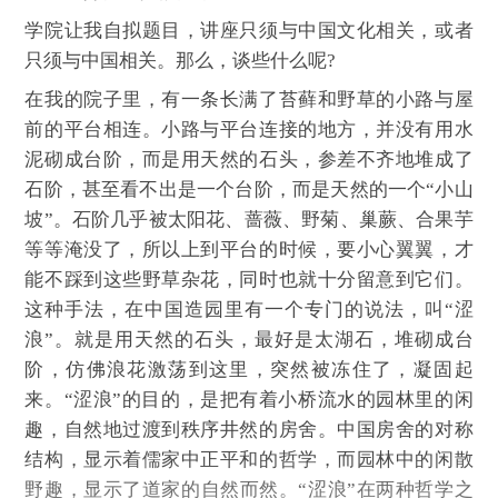
学院让我自拟题目，讲座只须与中国文化相关，或者
只须与中国相关。那么，谈些什么呢?
在我的院子里，有一条长满了苔藓和野草的小路与屋
前的平台相连。小路与平台连接的地方，并没有用水
泥砌成台阶，而是用天然的石头，参差不齐地堆成了
石阶，甚至看不出是一个台阶，而是天然的一个“小山
坡”。石阶几乎被太阳花、蔷薇、野菊、巢蕨、合果芋
等等淹没了，所以上到平台的时候，要小心翼翼，才
能不踩到这些野草杂花，同时也就十分留意到它们。
这种手法，在中国造园里有一个专门的说法，叫“涩
浪”。就是用天然的石头，最好是太湖石，堆砌成台
阶，仿佛浪花激荡到这里，突然被冻住了，凝固起
来。“涩浪”的目的，是把有着小桥流水的园林里的闲
趣，自然地过渡到秩序井然的房舍。中国房舍的对称
结构，显示着儒家中正平和的哲学，而园林中的闲散
野趣，显示了道家的自然而然。“涩浪”在两种哲学之