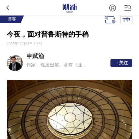
博客
T中
今夜，面对普鲁斯特的手稿
2025年12月05日 10:25
申赋渔
＋关注
＋关注
作家，现居巴黎。著有《匠人》《半夏河》《一个一个人》《诸神的踪迹》《君子的春秋》等十余部作品。