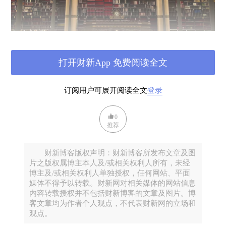
打开财新App 免费阅读全文
订阅用户可展开阅读全文
登录
0
推荐
法国国家图书馆黎塞留馆
一幅长卷小心翼翼地在桌上展开。这是普鲁斯特《追
财新博客版权声明：财新博客所发布文章及图
忆似水年华》的手稿。展开手稿的是法国国家图书馆
片之版权属博主本人及/或相关权利人所有，未经
写本部的部长Guillaume Fau先生。在这一瞬间，我的
博主及/或相关权利人单独授权，任何网站、平面
媒体不得予以转载。财新网对相关媒体的网站信息
呼吸仿佛停止了。
内容转载授权并不包括财新博客的文章及图片。博
Guillaume Fau先生同时还是法国著名的普鲁斯特研究
客文章均为作者个人观点，不代表财新网的立场和
观点。
专家，应他所邀，我们在黎塞留图书馆的罗切尔特厅